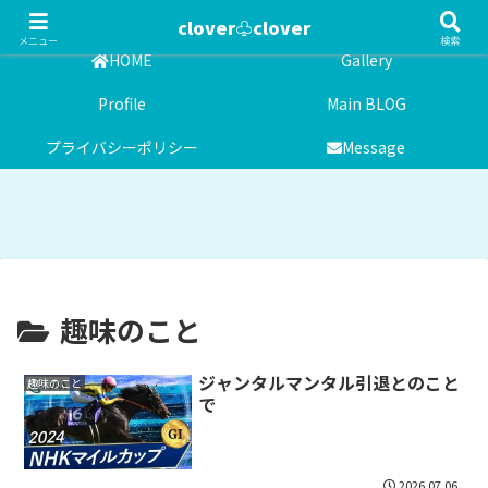
気まぐれ雑記日記
clover♧clover
メニュー
検索
HOME
Gallery
Profile
Main BLOG
プライバシーポリシー
Message
趣味のこと
ジャンタルマンタル引退とのこと
趣味のこと
で
2026.07.06