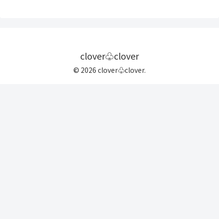
clover♧clover
© 2026 clover♧clover.