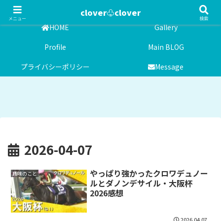
気まぐれ雑記日記
clover♧clover
メニュー
検索
HOME
Gallery
Profile
Main BLOG
プライバシーポリシー
Message
2026-04-07
やっぱり強かったクロワデュノー
趣味のこと
ルとダノンデサイル・大阪杯
2026感想
2026.04.07