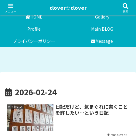
気まぐれ雑記日記
clover♧clover
メニュー
検索
HOME
Gallery
Profile
Main BLOG
プライバシーポリシー
Message
2026-02-24
日記だけど、気まぐれに書くこと
思ったこと
を許したい…という日記
2026.02.24